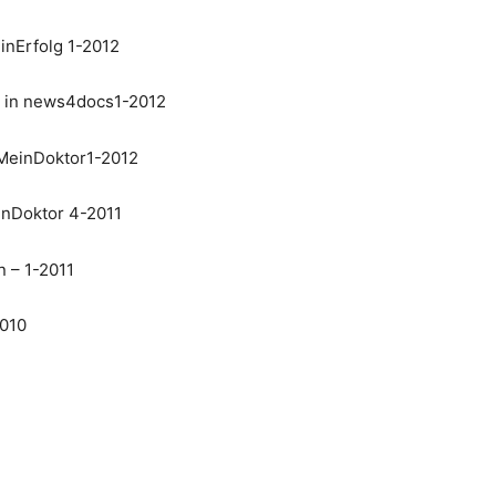
nErfolg 1-2012
 in news4docs1-2012
MeinDoktor1-2012
inDoktor 4-2011
 – 1-2011
2010